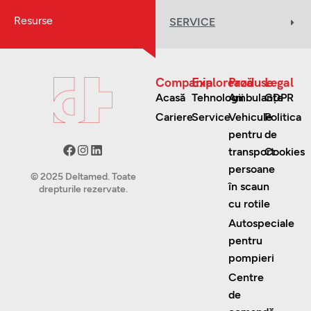
Resurse
SERVICE
Compania
Explorează
Produse
Legal
Acasă
Tehnologii
Ambulanțe
GDPR
Cariere
Service
Vehicule
Politica
pentru
de
transport
Cookies
persoane
© 2025 Deltamed. Toate
în scaun
drepturile rezervate.
cu rotile
Autospeciale
pentru
pompieri
Centre
de