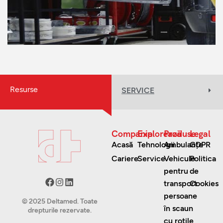
Resurse
SERVICE
Compania
Explorează
Produse
Legal
Acasă
Tehnologii
Ambulanțe
GDPR
Cariere
Service
Vehicule
Politica
pentru
de
transport
Cookies
persoane
© 2025 Deltamed. Toate
în scaun
drepturile rezervate.
cu rotile