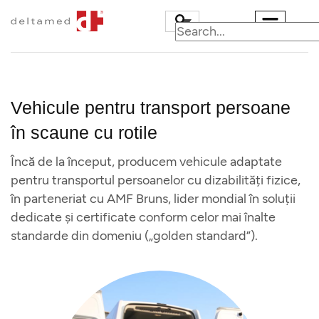
Vehicule pentru transport persoane
în scaune cu rotile
Ambulanțe
Încă de la început, producem vehicule adaptate
Carosări speciale
pentru transportul persoanelor cu dizabilități fizice,
în parteneriat cu AMF Bruns, lider mondial în soluții
Militare
dedicate și certificate conform celor mai înalte
Centre de comandă 
standarde din domeniu („golden standard”).
control
Vehicule pentru
transport persoane i
scaune cu rotile