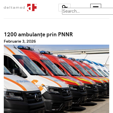
1200 ambulanțe prin PNNR
Februarie 3, 2026
Ambulanțe
Carosări speciale
Militare
Centre de comandă 
control
Vehicule pentru
transport persoane i
scaune cu rotile