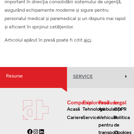
important în direcţia consolidării sistemului de urgenţă,
asigurând echipamente moderne şi sigure pentru
personalul medical şi paramedical şi un răspuns mai rapid
şi eficient în sprijinul cetăţenilor.
Articolul apărut în presă poate fi citit
aici
.
Resurse
SERVICE
Compania
Explorează
Produse
Legal
Acasă
Tehnologii
Ambulanțe
GDPR
Cariere
Service
Vehicule
Politica
pentru
de
transport
Cookies