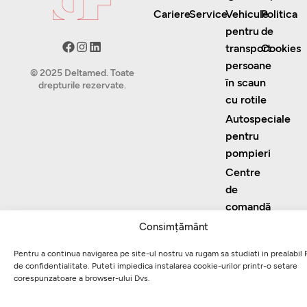
Cariere
Service
Vehicule
Politica
pentru
de
transport
Cookies
persoane
© 2025 Deltamed. Toate
în scaun
drepturile rezervate.
cu rotile
Autospeciale
pentru
pompieri
Centre
de
comandă
Carosări
Consimțământ
speciale
Pentru a continua navigarea pe site-ul nostru va rugam sa studiati in prealabil P
de confidentialitate. Puteti impiedica instalarea cookie-urilor printr-o setare
corespunzatoare a browser-ului Dvs.