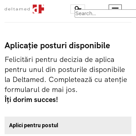
Aplicație posturi disponibile
Felicitări pentru decizia de aplica
Ambulanțe
pentru unul din posturile disponibile
Carosări speciale
la Deltamed. Completează cu atenție
Militare
formularul de mai jos.
Centre de comandă 
Îți dorim succes!
control
Vehicule pentru
transport persoane i
Aplici pentru postul
scaune cu rotile