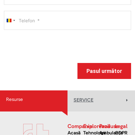
Romania
+40
Pasul următor
Resurse
SERVICE
Compania
Explorează
Produse
Legal
Acasă
Tehnologii
Ambulanțe
GDPR