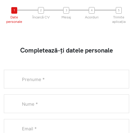
Autospeciale pentru
pompieri
Date
Încarcă CV
Mesaj
Acorduri
Trimite
Echipamente
personale
aplicația
Completează-ți datele personale